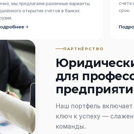
счета 
ично, мы предлагаем различные варианты
срок.
далённого открытия счетов в банках
рузии.
одробнее
Подр
ПАРТНЁРСТВО
Юридически
для профес
предприяти
Наш портфель включает 
ключ к успеху — слажен
команды.