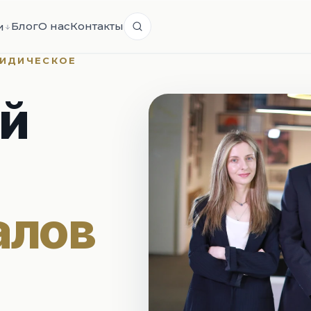
Блог
О нас
Контакты
и
НАЛОГИ И СТАТУСЫ
РИДИЧЕСКОЕ
Налоговое резидентство
й
чёт
Регистрация НДС
Статус STC
Виртуальная зона
Малый бизнес 1%
Международная компания
алов
Я
НЕДВИЖИМОСТЬ
ройству
Legal Due Diligence
Сделки с недвижимостью
мости