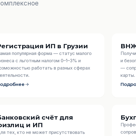
 комплексное
Регистрация ИП в Грузии
ВНЖ
амая популярная форма — статус малого
Получи
изнеса с льготным налогом 0–1–3% и
и безо
озможностью работать в разных сферах
— сопр
еятельности.
карты.
одробнее
Подр
Банковский счёт для
Бух
физлиц и ИП
Профес
сопров
ля тех, кто не может присутствовать