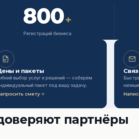
800
+
Регистраций бизнеса
Цены и пакеты
Связ
ибкий выбор услуг и решений — соберём
Быстры
ндивидуальный пакет под вашу задачу.
напиши
апросить смету
Напис
доверяют партнёры