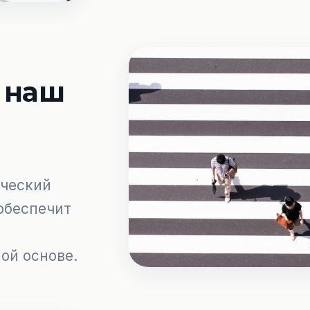
 наш
ический
обеспечит
ой основе.