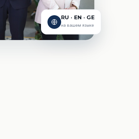
RU · EN · GE
на вашем языке