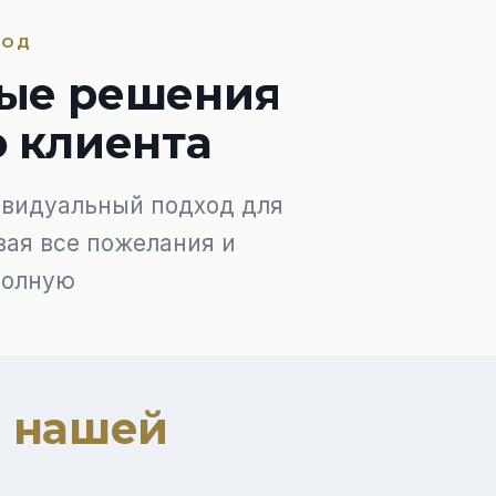
ХОД
ые решения
о клиента
видуальный подход для
вая все пожелания и
полную
я
нашей