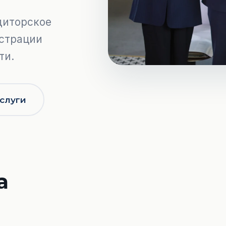
диторское
НЖ
истрации
тво
ти.
боту
О
ЮРИДИЧЕСКОЕ СОПРОВОЖДЕНИЕ
услуги
Судебное представительство
а
Апостиль
Договорное сопровождение
Лицензирование бизнеса
Юридическое сопровождение
а