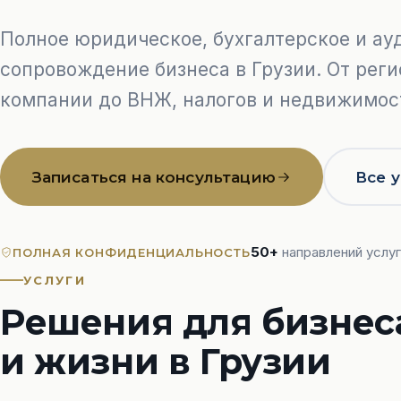
гистрация патента
ВНЖ в Грузии
Полное юридическое, бухгалтерское и ау
варный знак
Инвесторский В
сопровождение бизнеса в Грузии. От рег
ПМЖ и гражданс
компании до ВНЖ, налогов и недвижимос
Разрешение на ра
ХГАЛТЕРИЯ
СЕМЕЙНОЕ ПРАВ
Записаться на консультацию
Все 
хгалтерские услуги
Развод в Грузии
едрение ERP
Регистрация брак
нансовая отчётность
50+
направлений услуг
ПОЛНАЯ КОНФИДЕНЦИАЛЬНОСТЬ
лог на имущество
УСЛУГИ
учение по декларации
Решения для бизнес
атотчётность
и жизни в Грузии